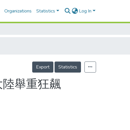
Organizations
Statistics
Log In
Export
Statistics
大陸舉重狂飆