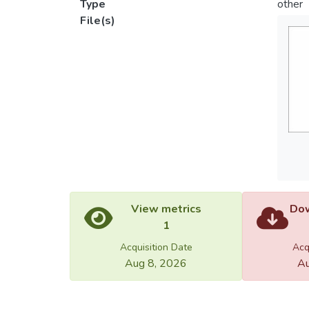
Type
other
File(s)
View metrics
Dow
1
Acquisition Date
Acq
Aug 8, 2026
Au