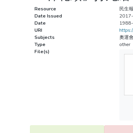
Resource
民生報,
Date Issued
2017-
Date
1988
URI
https:
Subjects
奧運會
Type
other
File(s)