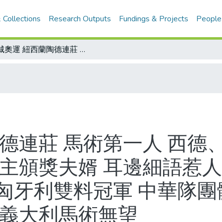
 Collections
Research Outputs
Fundings & Projects
People
漢城奧運 紐西蘭陶德連莊 馬術第一人 西德、英國、紐西蘭分獲團體金銀銅 安妮公主頒獎夫婿 耳邊細語惹人注目/現代五項 馬蒂奈克後來居上！匈牙利雙料冠軍 中華隊團體廿名/義大利馬匹「棉花頭」打死結 義大利馬術無望
陶德連莊 馬術第一人 西德
主頒獎夫婿 耳邊細語惹人
匈牙利雙料冠軍 中華隊團
 義大利馬術無望