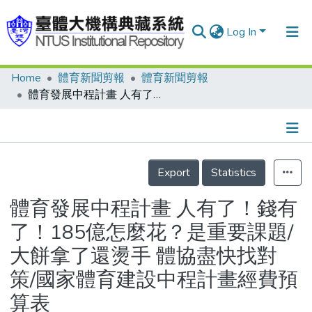
Log In
Home
體育新聞剪報
體育新聞剪報
Communities & Collections
體育發展中程計畫 人有了！錢有了！185億怎麼花？是重要課題/大餅拿了還燙手 體協盡快找對策/國家體育建設中程計畫經費預算表
Research Outputs
Fundings & Projects
Details
People
Export
Statistics
Organizations
體育發展中程計畫 人有了！錢有
Statistics
了！185億怎麼花？是重要課題/
大餅拿了還燙手 體協盡快找對
策/國家體育建設中程計畫經費預
算表