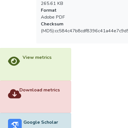
265.61 KB
Format
Adobe PDF
Checksum
(MD5):cc584c47b8cdf8396c41a44e7c9d5
View metrics
Download metrics
Google Scholar