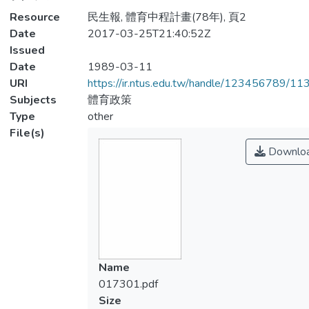
Resource
民生報, 體育中程計畫(78年), 頁2
Date
2017-03-25T21:40:52Z
Issued
Date
1989-03-11
URI
https://ir.ntus.edu.tw/handle/123456789/1
Subjects
體育政策
Type
other
File(s)
Downlo
Name
017301.pdf
Size