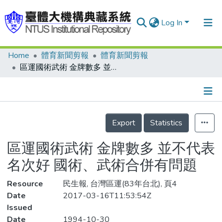
Log In
Home
體育新聞剪報
體育新聞剪報
Communities & Collections
區運國術武術 金牌數多 並不代表名次好 國術、武術合併有問題
Research Outputs
Fundings & Projects
Details
People
Export
Statistics
Organizations
區運國術武術 金牌數多 並不代表
Statistics
名次好 國術、武術合併有問題
Resource
民生報, 台灣區運(83年台北), 頁4
Date
2017-03-16T11:53:54Z
Issued
Date
1994-10-30