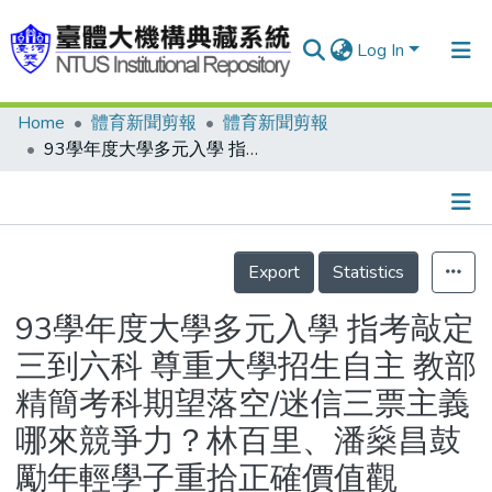
Log In
Home
體育新聞剪報
體育新聞剪報
Communities & Collections
93學年度大學多元入學 指考敲定三到六科 尊重大學招生自主 教部精簡考科期望落空/迷信三票主義 哪來競爭力？林百里、潘燊昌鼓勵年輕學子重拾正確價值觀
Research Outputs
Fundings & Projects
Details
People
Export
Statistics
Organizations
93學年度大學多元入學 指考敲定
Statistics
三到六科 尊重大學招生自主 教部
精簡考科期望落空/迷信三票主義
哪來競爭力？林百里、潘燊昌鼓
勵年輕學子重拾正確價值觀