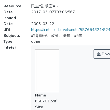
Resource
民生報, 版面A6
Date
2017-03-07T03:06:56Z
Issued
Date
2003-03-22
URI
https://ir.ntus.edu.tw/handle/987654321/82
Subjects
教育學程、政策、法規、評鑑
Type
other
File(s)
Down
Name
860701.pdf
Size