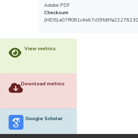
Adobe PDF
Checksum
(MD5):a07ff081c4e67c09fd9fa2227823
View metrics
Download metrics
Google Scholar