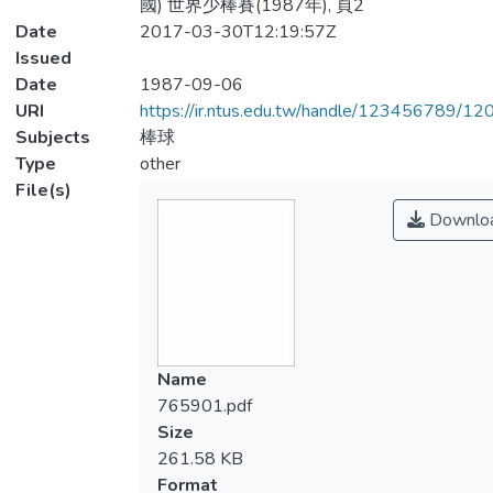
國) 世界少棒賽(1987年), 頁2
Date
2017-03-30T12:19:57Z
Issued
Date
1987-09-06
URI
https://ir.ntus.edu.tw/handle/123456789/1
Subjects
棒球
Type
other
File(s)
Downlo
Name
765901.pdf
Size
261.58 KB
Format