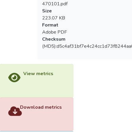
470101.pdf
Size
223.07 KB
Format
Adobe PDF
Checksum
(MD5):d5c4af31bf7e4c24cc1d73f8244a
View metrics
Download metrics