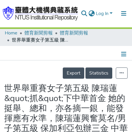
Log In
Home
體育新聞剪報
體育新聞剪報
Communities & Collections
世界舉重賽女子第五級 陳瑞蓮&quot;抓&quot;下中華首金 她的挺舉、總和，亦各摘一銀，能發揮應有水準，陳瑞蓮興奮莫名/男子第五級 保加利亞包辦三金 中華新秀蔡弘章上場磨練經驗/陳瑞蓮 神經大條撐大局 雪梨奪牌寄厚望
Research Outputs
Fundings & Projects
Details
People
Export
Statistics
Organizations
世界舉重賽女子第五級 陳瑞蓮
Statistics
&quot;抓&quot;下中華首金 她的
挺舉、總和，亦各摘一銀，能發
揮應有水準，陳瑞蓮興奮莫名/男
子第五級 保加利亞包辦三金 中華