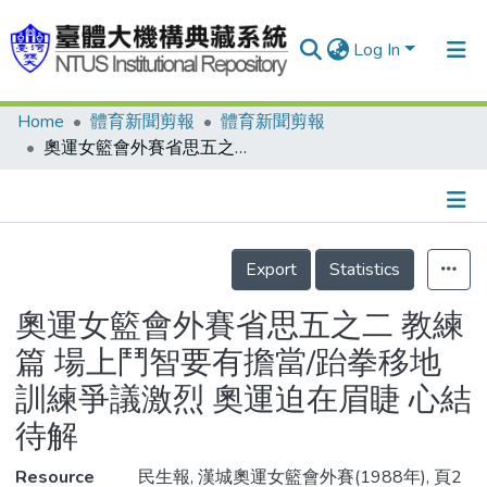
Log In
Home
體育新聞剪報
體育新聞剪報
Communities & Collections
奧運女籃會外賽省思五之二 教練篇 場上鬥智要有擔當/跆拳移地訓練爭議激烈 奧運迫在眉睫 心結待解
Research Outputs
Fundings & Projects
Details
People
Export
Statistics
Organizations
奧運女籃會外賽省思五之二 教練
Statistics
篇 場上鬥智要有擔當/跆拳移地
訓練爭議激烈 奧運迫在眉睫 心結
待解
Resource
民生報, 漢城奧運女籃會外賽(1988年), 頁2