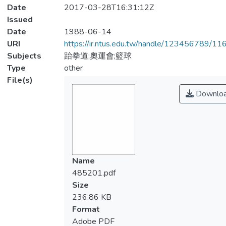
Date
2017-03-28T16:31:12Z
Issued
Date
1988-06-14
URI
https://ir.ntus.edu.tw/handle/123456789/1
Subjects
跆拳道;奧運會;籃球
Type
other
File(s)
Downlo
Name
485201.pdf
Size
236.86 KB
Format
Adobe PDF