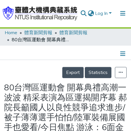
Log In
Home
體育新聞剪報
體育新聞剪報
Communities & Collections
80台灣區運動會 開幕典禮高潮一波波 精采表演為區運揭開序幕 郝院長籲國人以良性競爭追求進步/被子薄薄選手怕怕/陸軍裝備展國手也愛看/今日焦點 游泳：6面金牌將揭曉 籃球：男子有兩場激戰 桌球：陳靜將作表演賽
Research Outputs
Fundings & Projects
Details
People
Export
Statistics
Organizations
80台灣區運動會 開幕典禮高潮一
Statistics
波波 精采表演為區運揭開序幕 郝
院長籲國人以良性競爭追求進步/
被子薄薄選手怕怕/陸軍裝備展國
手也愛看/今日焦點 游泳：6面金