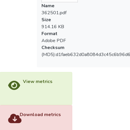
Name
362501.pdf
Size
914.16 KB
Format
Adobe PDF
Checksum
(MD5):d1faeb632d0a8084d3c45c6b96d6
View metrics
Download metrics