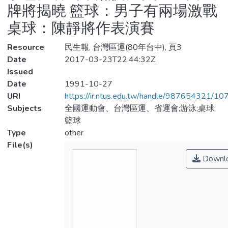
牌將揭曉 籃球：男子有兩場激戰
桌球：陳靜將作表演賽
Resource
民生報, 台灣區運(80年台中), 頁3
Date
2017-03-23T22:44:32Z
Issued
Date
1991-10-27
URI
https://ir.ntus.edu.tw/handle/987654321/1
Subjects
全國運動會、台灣區運、省運會;游泳;桌球;
籃球
Type
other
File(s)
Downl