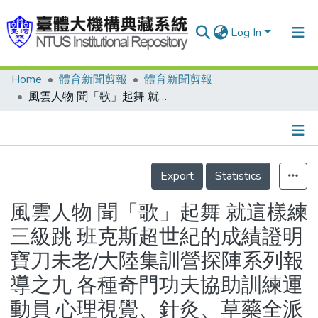
Log In
Home
體育新聞剪報
體育新聞剪報
Communities & Collections
風雲人物 聞「歌」起舞 就這樣練三級跳 班克斯超世紀的成績證明寶刀未老/大陸集訓營探陣系列報導之九 各種奇門功夫協助訓練運動員 心理視覺、針灸、草藥全派上用場
Research Outputs
Fundings & Projects
Details
People
Export
Statistics
Organizations
風雲人物 聞「歌」起舞 就這樣練
Statistics
三級跳 班克斯超世紀的成績證明
寶刀未老/大陸集訓營探陣系列報
導之九 各種奇門功夫協助訓練運
動員 心理視覺、針灸、草藥全派