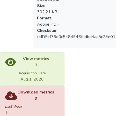
Size
302.21 KB
Format
Adobe PDF
Checksum
(MD5):f76d0c5484946fedbd4aa5c79e01
View metrics
1
Acquisition Date
Aug 1, 2026
Download metrics
9
Last Week
1