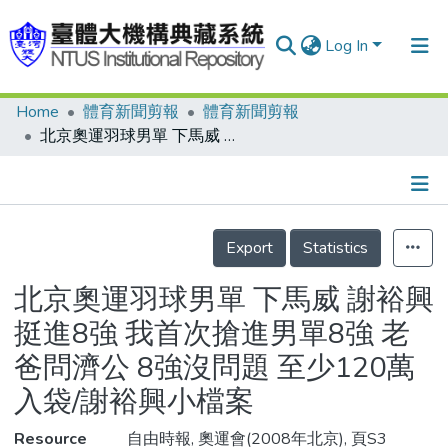
Log In
Home
體育新聞剪報
體育新聞剪報
Communities & Collections
北京奧運羽球男單 下馬威 謝裕興挺進8強 我首次搶進男單8強 老爸問濟公 8強沒問題 至少120萬入袋/謝裕興小檔案
Research Outputs
Fundings & Projects
Details
People
Export
Statistics
Organizations
北京奧運羽球男單 下馬威 謝裕興
Statistics
挺進8強 我首次搶進男單8強 老
爸問濟公 8強沒問題 至少120萬
入袋/謝裕興小檔案
Resource
自由時報, 奧運會(2008年北京), 頁S3