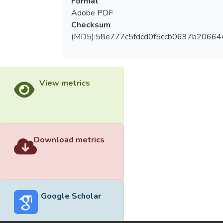
Format
Adobe PDF
Checksum
(MD5):58e777c5fdcd0f5ccb0697b20664
View metrics
Download metrics
Google Scholar