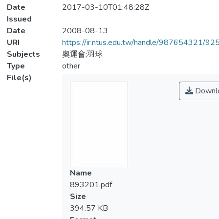
Date
2017-03-10T01:48:28Z
Issued
Date
2008-08-13
URI
https://ir.ntus.edu.tw/handle/987654321/92
Subjects
奧運會;羽球
Type
other
File(s)
Downl
Name
893201.pdf
Size
394.57 KB