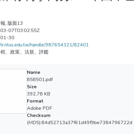
報, 版面13
03-07T03:02:55Z
-01-30
//ir.ntus.edu.tw/handle/987654321/82401
學程、政策、法規、評鑑
Name
858501.pdf
Size
392.78 KB
Format
Adobe PDF
Checksum
(MD5):84d52713a37f61d49f9be7384796722d