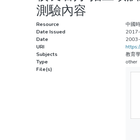
測驗內容
Resource
中國時
Date Issued
2017-
Date
2003
URI
https:
Subjects
教育
Type
other
File(s)