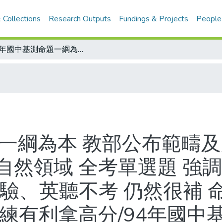
 Collections
Research Outputs
Fundings & Projects
People
94年國中基測命題一綱為本 教部公布範疇及題型範例 包括語文、社會、數學、自然領域 全考單選題 強調不針對某一特定教科書取材/作文、實驗、英聽不考 仍然很補 命題研究人員及部分校長看好 指三項訓練有利拿高分/94年國中基測各科取材範疇與測驗內容
一綱為本 教部公布範疇及
自然領域 全考單選題 強
實驗、英聽不考 仍然很補 
訓練有利拿高分/94年國中