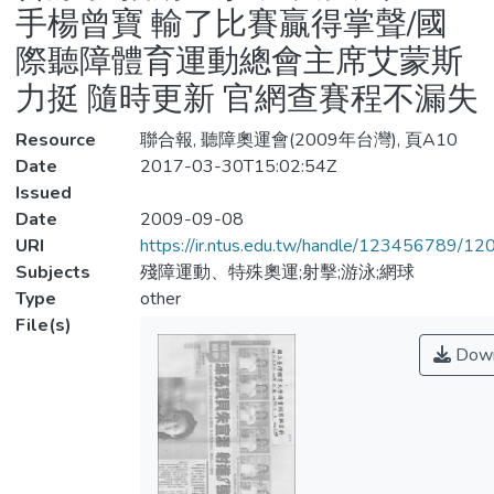
手楊曾寶 輸了比賽贏得掌聲/國
際聽障體育運動總會主席艾蒙斯
力挺 隨時更新 官網查賽程不漏失
Resource
聯合報, 聽障奧運會(2009年台灣), 頁A10
Date
2017-03-30T15:02:54Z
Issued
Date
2009-09-08
URI
https://ir.ntus.edu.tw/handle/123456789/1
Subjects
殘障運動、特殊奧運;射擊;游泳;網球
Type
other
File(s)
Down