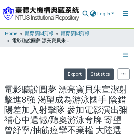
Log In
Home
體育新聞剪報
體育新聞剪報
Communities & Collections
電影聽說圓夢 漂亮寶貝朱宣潔射擊進8強 渴望成為游泳國手 陰錯陽差加入射擊隊 參加電影演出彌補心中遺憾/聽奧游泳奪牌 寄望曾紓寧/抽筋痙攣不棄權 大陸選手楊曾寶 輸了比賽贏得掌聲/國際聽障體育運動總會主席艾蒙斯力挺 隨時更新 官網查賽程不漏失
Research Outputs
Fundings & Projects
Details
People
Export
Statistics
Organizations
電影聽說圓夢 漂亮寶貝朱宣潔射
Statistics
擊進8強 渴望成為游泳國手 陰錯
陽差加入射擊隊 參加電影演出彌
補心中遺憾/聽奧游泳奪牌 寄望
曾紓寧/抽筋痙攣不棄權 大陸選