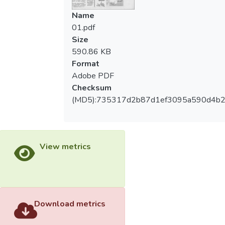
Name
01.pdf
Size
590.86 KB
Format
Adobe PDF
Checksum
(MD5):735317d2b87d1ef3095a590d4b
View metrics
Download metrics