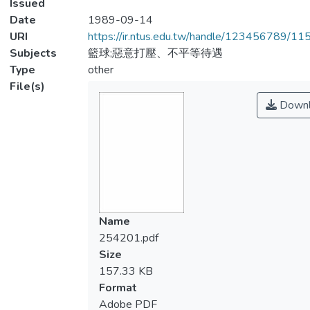
Issued
Date
1989-09-14
URI
https://ir.ntus.edu.tw/handle/123456789/1
Subjects
籃球;惡意打壓、不平等待遇
Type
other
File(s)
Downl
Name
254201.pdf
Size
157.33 KB
Format
Adobe PDF