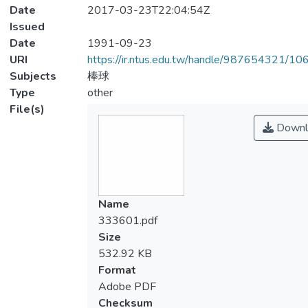
Date
2017-03-23T22:04:54Z
Issued
Date
1991-09-23
URI
https://ir.ntus.edu.tw/handle/987654321/1
Subjects
棒球
Type
other
File(s)
Downl
Name
333601.pdf
Size
532.92 KB
Format
Adobe PDF
Checksum