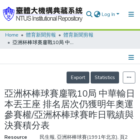
Log In
Home
體育新聞剪報
體育新聞剪報
Communities & Collections
亞洲杯棒球賽鏖戰10局 中華輸日本丟王座 排名居次仍獲明年奧運參賽權/亞洲杯棒球賽昨日戰績與決賽積分表
Research Outputs
Fundings & Projects
Details
People
Export
Statistics
Organizations
亞洲杯棒球賽鏖戰10局 中華輸日
Statistics
本丟王座 排名居次仍獲明年奧運
參賽權/亞洲杯棒球賽昨日戰績與
決賽積分表
Resource
民生報, 亞洲杯棒球賽(1991年北京), 頁2