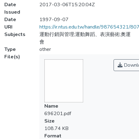
Date
2017-03-06T15:20:04Z
Issued
Date
1997-09-07
URI
https://ir.ntus.edu.tw/handle/987654321/80
Subjects
運動行銷與管理;運動舞蹈、表演藝術;奧運
會
Type
other
File(s)
Downl
Name
696201.pdf
Size
108.74 KB
Format