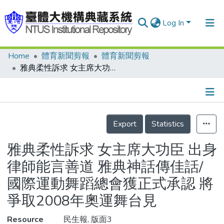
Log In
Home
體育新聞剪報
體育新聞剪報
Communities & Collections
雅典柔性訴求 女主席大功臣 出身律師能言善道 雅典神話傳佳話/國際運動舞蹈總會獲正式承認 將爭取2008年奧運舞台見
Research Outputs
Fundings & Projects
Details
People
Export
Statistics
Organizations
雅典柔性訴求 女主席大功臣 出身
Statistics
律師能言善道 雅典神話傳佳話/
國際運動舞蹈總會獲正式承認 將
爭取2008年奧運舞台見
Resource
民生報, 版面3