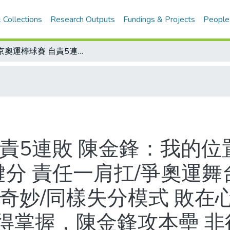
 Collections
Research Outputs
Fundings & Projects
People
北京奧運棒球賽 自責5連敗 陳金鋒：我的位置該換人 忍痛上場 6局上未能搶下關鍵分 責任一肩扛/爭奧運舞台 7選2誰勝/缺乏作戰計畫 輸得莫名奇妙/同樣失分模式 敗在心理建設/專家講評：投手臨場狀況得掌握，陳金鋒攻本壘 非得拚
責5連敗 陳金鋒：我的位
分 責任一肩扛/爭奧運舞台
奇妙/同樣失分模式 敗在
得掌握，陳金鋒攻本壘 非