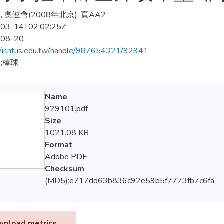
 奧運會(2008年北京), 頁AA2
03-14T02:02:25Z
-08-20
//ir.ntus.edu.tw/handle/987654321/92941
;棒球
Name
929101.pdf
Size
1021.08 KB
Format
Adobe PDF
Checksum
(MD5):e717dd63b836c92e59b5f7773fb7c6fa
nload metrics