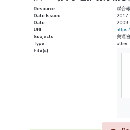
Resource
聯合報,
Date Issued
2017-
Date
2008
URI
https:
Subjects
奧運會
Type
other
File(s)
Dow