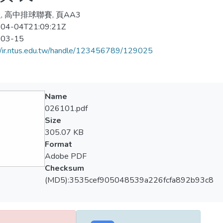
, 高中排球聯賽, 頁AA3
04-04T21:09:21Z
-03-15
//ir.ntus.edu.tw/handle/123456789/129025
Name
026101.pdf
Size
305.07 KB
Format
Adobe PDF
Checksum
(MD5):3535cef905048539a226fcfa892b93c8