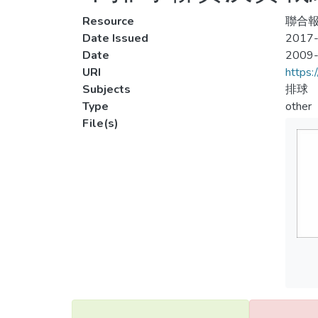
Resource
聯合報
Date Issued
2017-
Date
2009
URI
https:
Subjects
排球
Type
other
File(s)