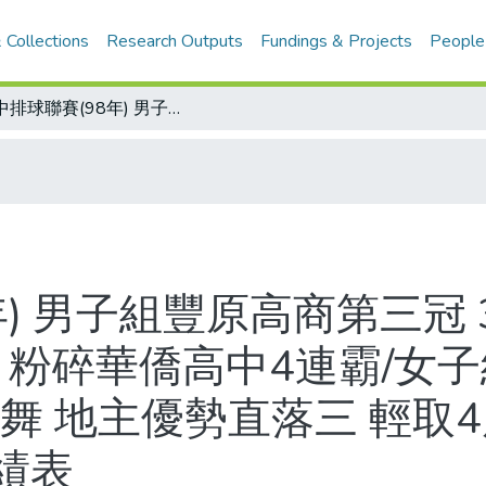
 Collections
Research Outputs
Fundings & Projects
People
高中排球聯賽(98年) 男子組豐原高商第三冠 3拋彩帶險中封王 兩度擺烏龍 纏五局 粉碎華僑高中4連霸/女子組華僑中學第2冠 封后秘訣……跳大腿舞 地主優勢直落三 輕取4度冠軍中山工商/高中排球聯賽決賽戰績表
年) 男子組豐原高商第三冠
 粉碎華僑高中4連霸/女
舞 地主優勢直落三 輕取
績表