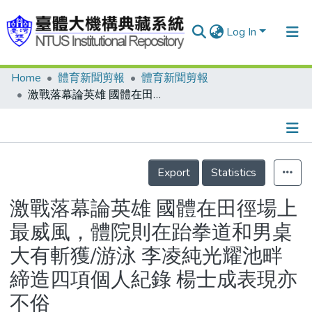
Log In
Home
體育新聞剪報
體育新聞剪報
Communities & Collections
激戰落幕論英雄 國體在田徑場上最威風，體院則在跆拳道和男桌大有斬獲/游泳 李凌純光耀池畔 締造四項個人紀錄 楊士成表現亦不俗
Research Outputs
Fundings & Projects
Details
People
Export
Statistics
Organizations
激戰落幕論英雄 國體在田徑場上
Statistics
最威風，體院則在跆拳道和男桌
大有斬獲/游泳 李凌純光耀池畔
締造四項個人紀錄 楊士成表現亦
不俗