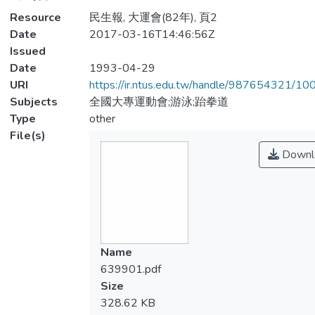
Resource
民生報, 大運會(82年), 頁2
Date
2017-03-16T14:46:56Z
Issued
Date
1993-04-29
URI
https://ir.ntus.edu.tw/handle/987654321/1
Subjects
全國大專運動會;游泳;跆拳道
Type
other
File(s)
Downl
Name
639901.pdf
Size
328.62 KB