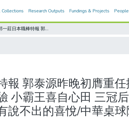
 Collections
Research Outputs
Fundings & Projects
People
二郭一莊日本職棒特報 郭泰源昨晚初膺重任擔任先發投手 贏了/漢家兒女經得起考驗 小霸王喜自心田 三冠后飄飄然 中華桌球代表隊總教頭陳銀烈有說不出的喜悅/中華桌球隊戰績優異 體協研擬獎勵辦法
特報 郭泰源昨晚初膺重任擔
驗 小霸王喜自心田 三冠后
有說不出的喜悅/中華桌球