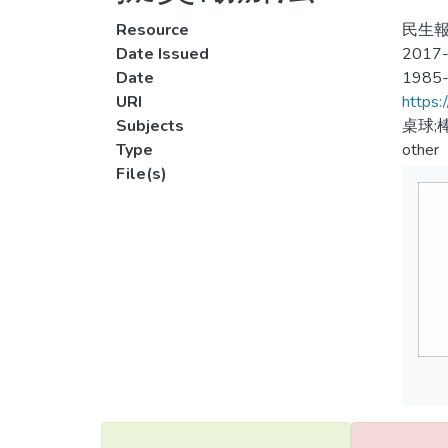
Resource
民生報,
Date Issued
2017-
Date
1985
URI
https:
Subjects
桌球;
Type
other
File(s)