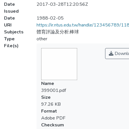
Date
2017-03-28T12:20:56Z
Issued
Date
1988-02-05
URI
https://ir.ntus.edu.tw/handle/123456789/1
Subjects
體育評論及分析;棒球
Type
other
File(s)
Downl
Name
399001.pdf
Size
97.26 KB
Format
Adobe PDF
Checksum