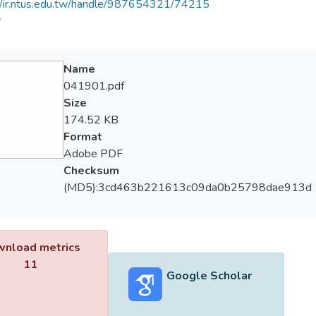
//ir.ntus.edu.tw/handle/987654321/74215
會
Name
041901.pdf
Size
174.52 KB
Format
Adobe PDF
Checksum
(MD5):3cd463b221613c09da0b25798dae913d
nload metrics
11
Google Scholar