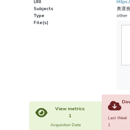
URI
https:
Subjects
奧運
Type
other
File(s)
Dow
View metrics
1
Last Week
Acquisition Date
1