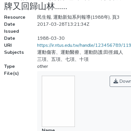
牌又回歸山林……
Resource
民生報, 運動新知系列報導(1988年), 頁3
Date
2017-03-28T13:21:34Z
Issued
Date
1988-03-30
URI
https://ir.ntus.edu.tw/handle/123456789/1
Subjects
運動傷害、運動醫療、運動防護;田徑;鐵人
三項、五項、七項、十項
Type
other
File(s)
Down
Name