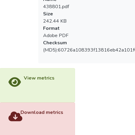
438801.pdf
Size
242.44 KB
Format
Adobe PDF
Checksum
(MD5):60726a108393f13816eb42a101f
View metrics
Download metrics