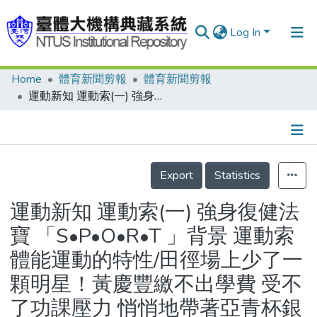
Log In
Home
體育新聞剪報
體育新聞剪報
Communities & Collections
運動新知 運動索(一) 強身復健法寶 「S•P•O•R•T 」背景 運動索體能運動的特性/田徑場上少了一顆明星！黃慶豐繳不出學費 受不了功課壓力 悄悄地帶著亞青杯銀牌又回歸山林……
Research Outputs
Fundings & Projects
Details
People
Export
Statistics
Organizations
運動新知 運動索(一) 強身復健法
Statistics
寶 「S•P•O•R•T 」背景 運動索
體能運動的特性/田徑場上少了一
顆明星！黃慶豐繳不出學費 受不
了功課壓力 悄悄地帶著亞青杯銀