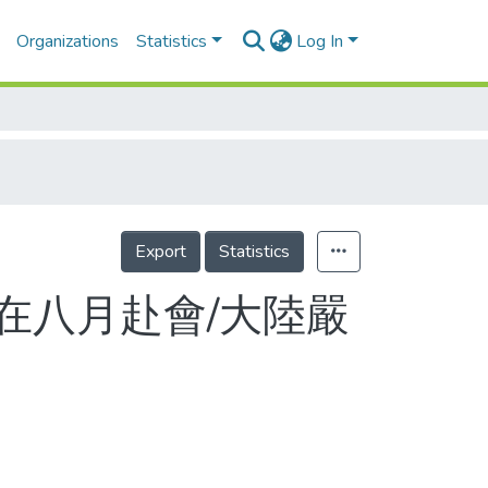
Organizations
Statistics
Log In
Export
Statistics
在八月赴會/大陸嚴