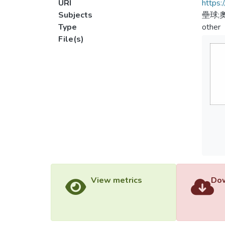
URI
https:
Subjects
壘球;
Type
other
File(s)
View metrics
Dow