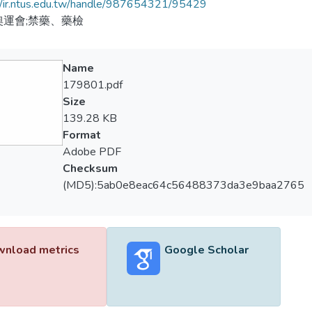
//ir.ntus.edu.tw/handle/987654321/95429
奧運會;禁藥、藥檢
Name
179801.pdf
Size
139.28 KB
Format
Adobe PDF
Checksum
(MD5):5ab0e8eac64c56488373da3e9baa2765
nload metrics
Google Scholar