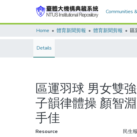
Communities &
Home
體育新聞剪報
體育新聞剪報
Details
區運羽球 男女雙強
子韻律體操 顏智淵
手佳
Resource
民生報,