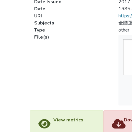
Date Issued
2017-
Date
1985
URI
https:
Subjects
全國運
Type
other
File(s)
View metrics
Dow