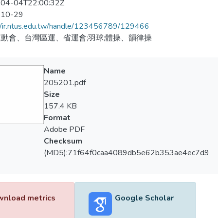
04-04T22:00:32Z
-10-29
//ir.ntus.edu.tw/handle/123456789/129466
動會、台灣區運、省運會;羽球;體操、韻律操
Name
205201.pdf
Size
157.4 KB
Format
Adobe PDF
Checksum
(MD5):71f64f0caa4089db5e62b353ae4ec7d9
nload metrics
Google Scholar