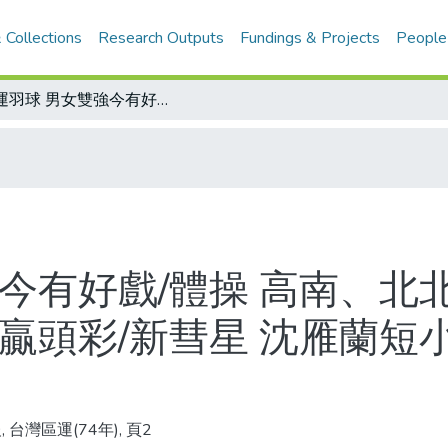
 Collections
Research Outputs
Fundings & Projects
People
區運羽球 男女雙強今有好戲/體操 高南、北北 分膺男女冠軍/女子韻律體操 顏智淵贏頭彩/新彗星 沈雁蘭短小精悍 平衡木上身手佳
今有好戲/體操 高南、北北
贏頭彩/新彗星 沈雁蘭短
 台灣區運(74年), 頁2