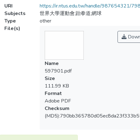
URI
https://ir.ntus.edu.tw/handle/987654321/79
Subjects
世界大學運動會;跆拳道;網球
Type
other
File(s)
Down
Name
597901.pdf
Size
111.99 KB
Format
Adobe PDF
Checksum
(MD5):790bb365780d05ec8da23f333b5