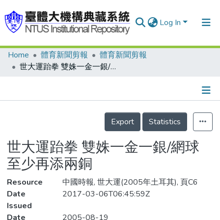
Log In
Home
體育新聞剪報
體育新聞剪報
Communities & Collections
世大運跆拳 雙姝一金一銀/網球 至少再添兩銅
Research Outputs
Fundings & Projects
Details
People
Export
Statistics
Organizations
世大運跆拳 雙姝一金一銀/網球
Statistics
至少再添兩銅
Resource
中國時報, 世大運(2005年土耳其), 頁C6
Date
2017-03-06T06:45:59Z
Issued
Date
2005-08-19