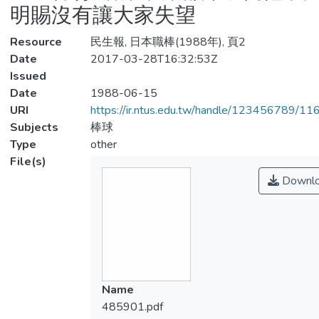
明賜沒有讓大家失望
Resource
民生報, 日本職棒(1988年), 頁2
Date
2017-03-28T16:32:53Z
Issued
Date
1988-06-15
URI
https://ir.ntus.edu.tw/handle/123456789/1
Subjects
棒球
Type
other
File(s)
Downl
Name
485901.pdf