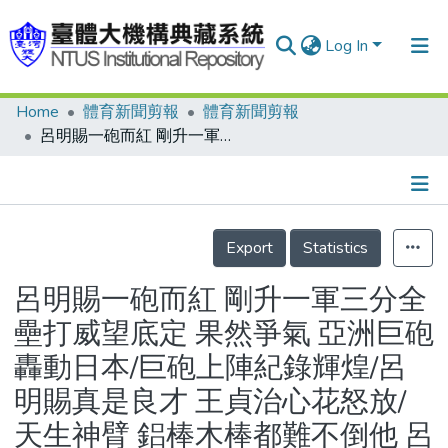
Log In
Home
體育新聞剪報
體育新聞剪報
Communities & Collections
呂明賜一砲而紅 剛升一軍三分全壘打威望底定 果然爭氣 亞洲巨砲轟動日本/巨砲上陣紀錄輝煌/呂明賜真是良才 王貞治心花怒放/天生神臂 鋁棒木棒都難不倒他 呂明賜沒有讓大家失望
Research Outputs
Fundings & Projects
Details
People
Export
Statistics
Organizations
呂明賜一砲而紅 剛升一軍三分全
Statistics
壘打威望底定 果然爭氣 亞洲巨砲
轟動日本/巨砲上陣紀錄輝煌/呂
明賜真是良才 王貞治心花怒放/
天生神臂 鋁棒木棒都難不倒他 呂