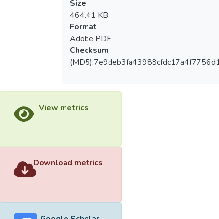
Size
464.41 KB
Format
Adobe PDF
Checksum
(MD5):7e9deb3fa43988cfdc17a4f7756d
View metrics
Download metrics
Google Scholar