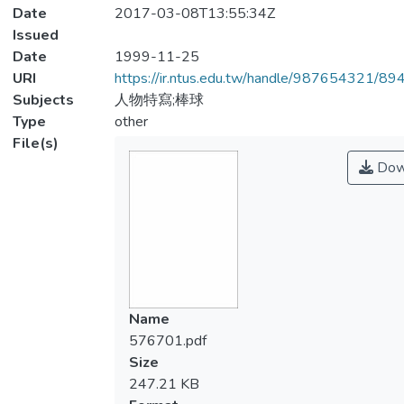
Date
2017-03-08T13:55:34Z
Issued
Date
1999-11-25
URI
https://ir.ntus.edu.tw/handle/987654321/89
Subjects
人物特寫;棒球
Type
other
File(s)
Dow
Name
576701.pdf
Size
247.21 KB