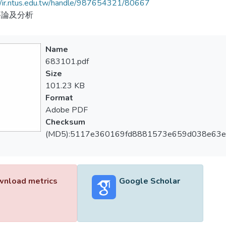
//ir.ntus.edu.tw/handle/987654321/80667
評論及分析
Name
683101.pdf
Size
101.23 KB
Format
Adobe PDF
Checksum
(MD5):5117e360169fd8881573e659d038e63e
nload metrics
Google Scholar