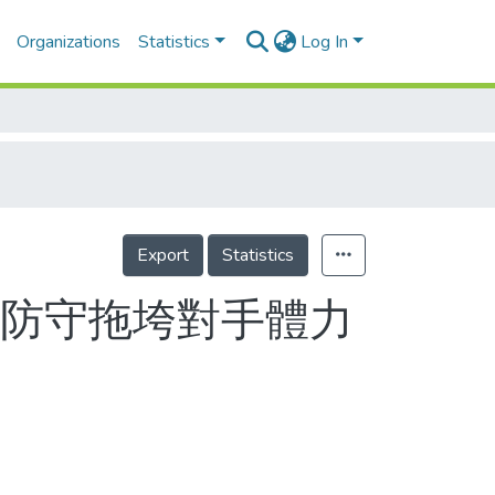
Organizations
Statistics
Log In
Export
Statistics
用防守拖垮對手體力