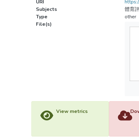
URI
https:
Subjects
體育
Type
other
File(s)
View metrics
Dow