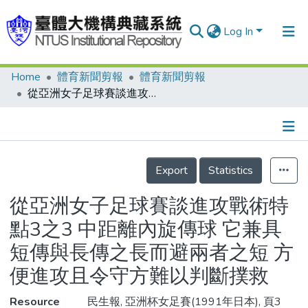
Log In
Home
體育新聞剪報
體育新聞剪報
Communities & Collections
從亞洲女子足球賽談進攻戰術特點3之3 中距離內旋傳球 它兼具短傳與長傳之長而避兩者之短 方便進攻且令守方難以判斷撲救
Research Outputs
Fundings & Projects
Details
People
Export
Statistics
Organizations
從亞洲女子足球賽談進攻戰術特
Statistics
點3之3 中距離內旋傳球 它兼具
短傳與長傳之長而避兩者之短 方
便進攻且令守方難以判斷撲救
Resource
民生報, 亞洲杯女足賽(1991年日本), 頁3