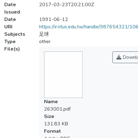
Date
2017-03-23T20:21:00Z
Issued
Date
1991-06-12
URI
https://ir.ntus.edu.tw/handle/987654321/1
Subjects
足球
Type
other
File(s)
Downl
Name
263001.pdf
Size
131.83 KB
Format