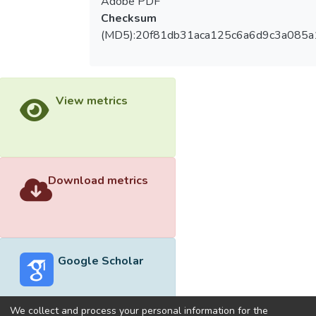
Adobe PDF
Checksum
(MD5):20f81db31aca125c6a6d9c3a085a
View metrics
Download metrics
Google Scholar
We collect and process your personal information for the