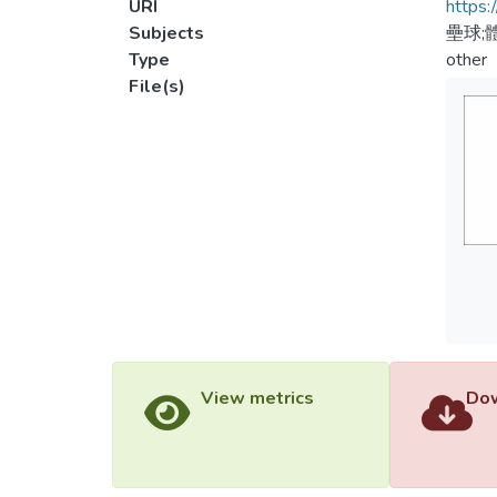
URI
https:
Subjects
壘球;
Type
other
File(s)
View metrics
Dow