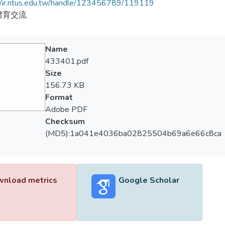
//ir.ntus.edu.tw/handle/123456789/119119
體育交流
Name
433401.pdf
Size
156.73 KB
Format
Adobe PDF
Checksum
(MD5):1a041e4036ba02825504b69a6e66c8ca
nload metrics
Google Scholar