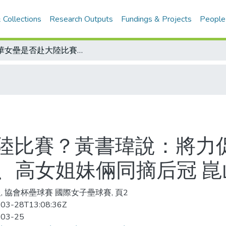
 Collections
Research Outputs
Fundings & Projects
People
中華女壘是否赴大陸比賽？黃書瑋說：將力促其成/協會杯壘球賽(77年台北) 社女、高女姐妹倆同摘后冠 崑山隊最大贏家
陸比賽？黃書瑋說：將力促
社女、高女姐妹倆同摘后冠 
, 協會杯壘球賽 國際女子壘球賽, 頁2
03-28T13:08:36Z
-03-25