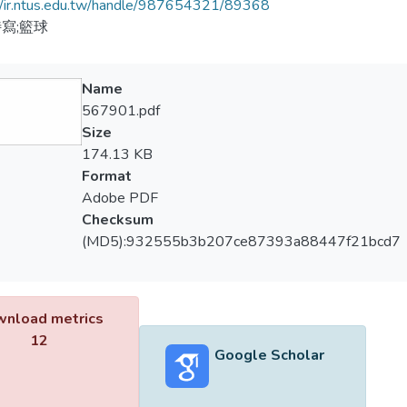
//ir.ntus.edu.tw/handle/987654321/89368
寫;籃球
Name
567901.pdf
Size
174.13 KB
Format
Adobe PDF
Checksum
(MD5):932555b3b207ce87393a88447f21bcd7
nload metrics
12
Google Scholar