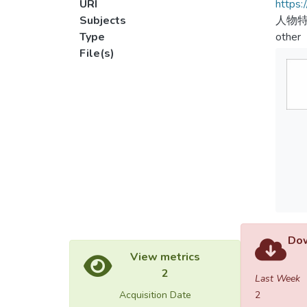
URI
https:
Subjects
人物特
Type
other
File(s)
Dow
View metrics
2
Last Week
Acquisition Date
2