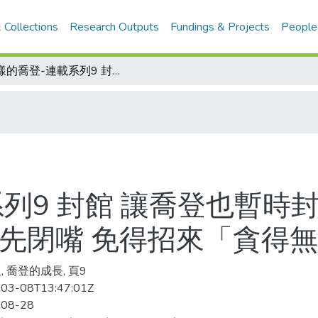
 Collections
Research Outputs
Fundings & Projects
People
謎樣的喬登-連載系列9 封館 讓喬登也暫時封口 資方衝著他年薪天價而來 去留問題先閉嘴 免得招來「貪得無饜」的批評
列9 封館 讓喬登也暫時
題先閉嘴 免得招來「貪得
, 喬登的成長, 頁9
03-08T13:47:01Z
-08-28