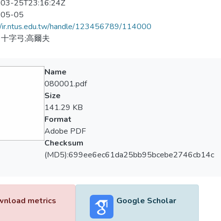
03-25T23:16:24Z
-05-05
//ir.ntus.edu.tw/handle/123456789/114000
十字弓;高爾夫
Name
080001.pdf
Size
141.29 KB
Format
Adobe PDF
Checksum
(MD5):699ee6ec61da25bb95bcebe2746cb14c
nload metrics
Google Scholar