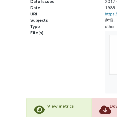
Date Issued
2017-
Date
1989
URI
https:
Subjects
射箭、
Type
other
File(s)
View metrics
Dow