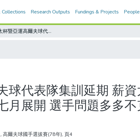
 Collections
Research Outputs
Fundings & Projects
People
亞太杯暨亞運高爾夫球代表隊集訓延期 薪資太單薄 教練請不來/射箭奧運培訓延至七月展開 選手問題多多不克報到 35個只來了2個
夫球代表隊集訓延期 薪資太
七月展開 選手問題多多不克
, 高爾夫球國手選拔賽(78年), 頁4