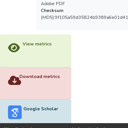
Adobe PDF
Checksum
(MD5):9f105a59d35824b9389a6e01d4
View metrics
Download metrics
Google Scholar