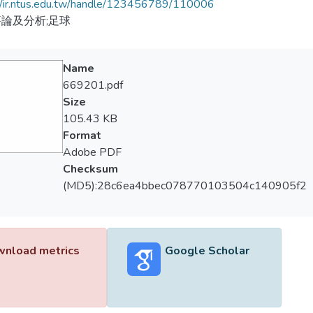
//ir.ntus.edu.tw/handle/123456789/110006
論及分析;足球
Name
669201.pdf
Size
105.43 KB
Format
Adobe PDF
Checksum
(MD5):28c6ea4bbec078770103504c140905f2
nload metrics
Google Scholar