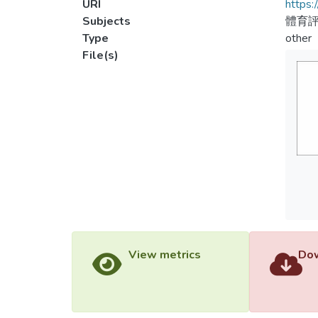
URI
https:
Subjects
體育評
Type
other
File(s)
View metrics
Dow