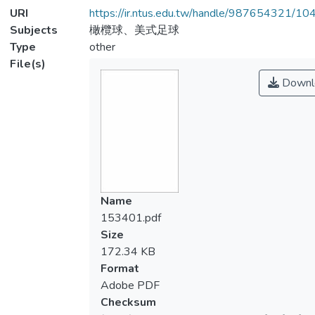
URI
https://ir.ntus.edu.tw/handle/987654321/1
Subjects
橄欖球、美式足球
Type
other
File(s)
Downl
Name
153401.pdf
Size
172.34 KB
Format
Adobe PDF
Checksum