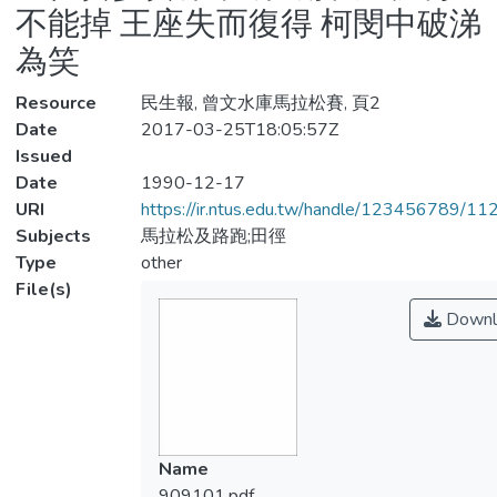
不能掉 王座失而復得 柯閔中破涕
為笑
Resource
民生報, 曾文水庫馬拉松賽, 頁2
Date
2017-03-25T18:05:57Z
Issued
Date
1990-12-17
URI
https://ir.ntus.edu.tw/handle/123456789/1
Subjects
馬拉松及路跑;田徑
Type
other
File(s)
Downl
Name
909101.pdf