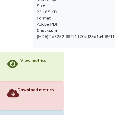
Size
231.65 KB
Format
Adobe PDF
Checksum
(MD5):2e7292df9f11120cd29d1a4d86f
View metrics
Download metrics