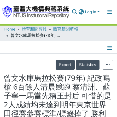
Log In
Home
體育新聞剪報
體育新聞剪報
Communities & Collections
曾文水庫馬拉松賽(79年) 紀政鳴槍 6百餘人清晨競跑 蔡清洲、蘇子寧一馬當先稱王封后 可惜的是2人成績均未達到明年東京世界田徑賽參賽標準/標籤掉了 勝利不能掉 王座失而復得 柯閔中破涕為笑
Research Outputs
Fundings & Projects
Details
People
Export
Statistics
Organizations
曾文水庫馬拉松賽(79年) 紀政鳴
Statistics
槍 6百餘人清晨競跑 蔡清洲、蘇
子寧一馬當先稱王封后 可惜的是
2人成績均未達到明年東京世界
田徑賽參賽標準/標籤掉了 勝利