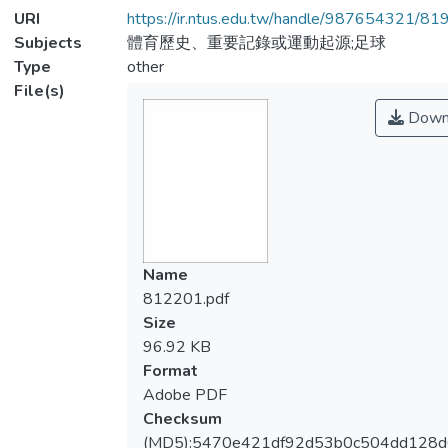
URI
https://ir.ntus.edu.tw/handle/987654321/81
Subjects
體育歷史、重要記錄或運動起源;足球
Type
other
File(s)
Down
Name
812201.pdf
Size
96.92 KB
Format
Adobe PDF
Checksum
(MD5):5470e421df92d53b0c504dd128d