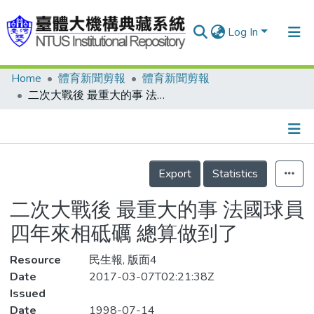
Log In
Home
體育新聞剪報
體育新聞剪報
Communities & Collections
二次大戰後 最重大的事 法國球員四年來相砥礪 總算做到了
Research Outputs
Fundings & Projects
Details
People
Export
Statistics
Organizations
二次大戰後 最重大的事 法國球員
Statistics
四年來相砥礪 總算做到了
Resource
民生報, 版面4
Date
2017-03-07T02:21:38Z
Issued
Date
1998-07-14