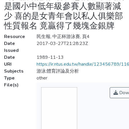
是國小中低年級參賽人數顯著減
少 喜的是女青年會以私人俱樂部
性質報名 竟贏得了幾塊金銀牌
Resource
民生報, 中正杯游泳賽, 頁4
Date
2017-03-27T21:28:23Z
Issued
Date
1989-11-13
URI
https://ir.ntus.edu.tw/handle/123456789/1
Subjects
游泳;體育評論及分析
Type
other
File(s)
Down