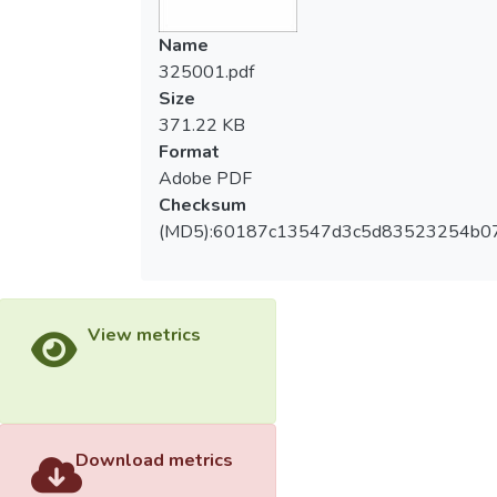
Name
325001.pdf
Size
371.22 KB
Format
Adobe PDF
Checksum
(MD5):60187c13547d3c5d83523254b0
View metrics
Download metrics