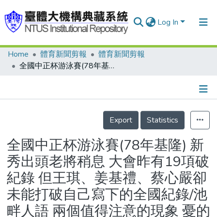
Log In
Home
體育新聞剪報
體育新聞剪報
Communities & Collections
全國中正杯游泳賽(78年基隆) 新秀出頭老將稍息 大會昨有19項破紀錄 但王琪、姜基禮、蔡心嚴卻未能打破自己寫下的全國紀錄/池畔人語 兩個值得注意的現象 憂的是國小中低年級參賽人數顯著減少 喜的是女青年會以私人俱樂部性質報名 竟贏得了幾塊金銀牌
Research Outputs
Fundings & Projects
Details
People
Export
Statistics
Organizations
全國中正杯游泳賽(78年基隆) 新
Statistics
秀出頭老將稍息 大會昨有19項破
紀錄 但王琪、姜基禮、蔡心嚴卻
未能打破自己寫下的全國紀錄/池
畔人語 兩個值得注意的現象 憂的