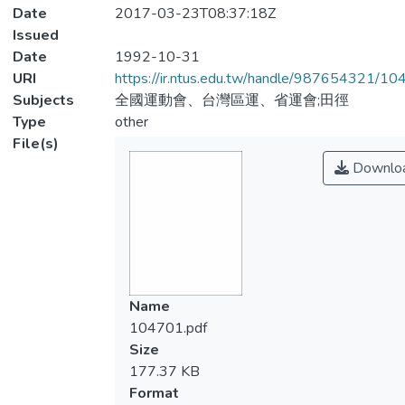
Date
2017-03-23T08:37:18Z
Issued
Date
1992-10-31
URI
https://ir.ntus.edu.tw/handle/987654321/1
Subjects
全國運動會、台灣區運、省運會;田徑
Type
other
File(s)
Downlo
Name
104701.pdf
Size
177.37 KB
Format