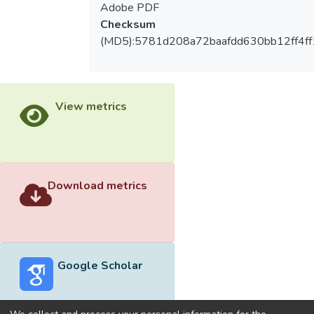
Adobe PDF
Checksum
(MD5):5781d208a72baafdd630bb12ff4f
View metrics
Download metrics
Google Scholar