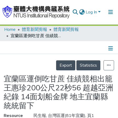
Log In
Home
體育新聞剪報
體育新聞剪報
Communities & Collections
宜蘭區運倒吃甘蔗 佳績競相出籠 王惠珍200公尺22秒56 超越亞洲紀錄 14面划船金牌 地主宜蘭縣統統留下
Research Outputs
Fundings & Projects
Details
People
Export
Statistics
Organizations
宜蘭區運倒吃甘蔗 佳績競相出籠
Statistics
王惠珍200公尺22秒56 超越亞洲
紀錄 14面划船金牌 地主宜蘭縣
統統留下
Resource
民生報, 台灣區運(81年宜蘭), 頁1