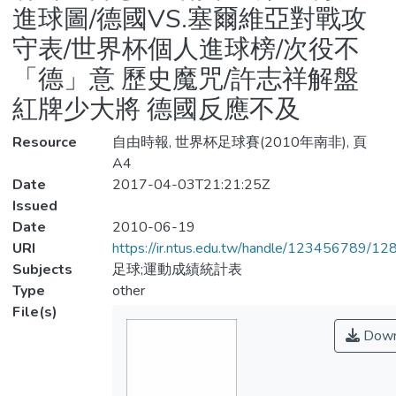
進球圖/德國VS.塞爾維亞對戰攻
守表/世界杯個人進球榜/次役不
「德」意 歷史魔咒/許志祥解盤
紅牌少大將 德國反應不及
Resource
自由時報, 世界杯足球賽(2010年南非), 頁
A4
Date
2017-04-03T21:21:25Z
Issued
Date
2010-06-19
URI
https://ir.ntus.edu.tw/handle/123456789/1
Subjects
足球;運動成績統計表
Type
other
File(s)
Down