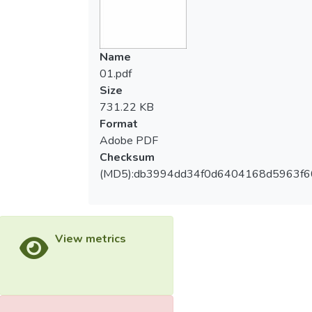
Name
01.pdf
Size
731.22 KB
Format
Adobe PDF
Checksum
(MD5):db3994dd34f0d6404168d5963f
View metrics