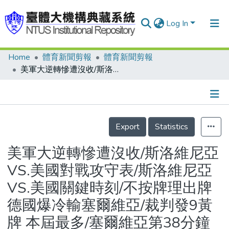
Log In
Home
體育新聞剪報
體育新聞剪報
Communities & Collections
美軍大逆轉慘遭沒收/斯洛維尼亞VS.美國對戰攻守表/斯洛維尼亞VS.美國關鍵時刻/不按牌理出牌 德國爆冷輸塞爾維亞/裁判發9黃牌 本屆最多/塞爾維亞第38分鐘進球圖/德國VS.塞爾維亞對戰攻守表/世界杯個人進球榜/次役不「德」意 歷史魔咒/許志祥解盤 紅牌少大將 德國反應不及
Research Outputs
Fundings & Projects
Details
People
Export
Statistics
Organizations
美軍大逆轉慘遭沒收/斯洛維尼亞
Statistics
VS.美國對戰攻守表/斯洛維尼亞
VS.美國關鍵時刻/不按牌理出牌
德國爆冷輸塞爾維亞/裁判發9黃
牌 本屆最多/塞爾維亞第38分鐘