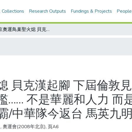
 Collections
Research Outputs
Fundings & Projects
People
北京奧運鳥巢聖火熄 貝克漢起腳 下屆倫敦見 奧運主席羅格：希望英國創造更高門檻…… 不是華麗和人力 而是自由與多元/大陸51金 終結美國3連霸/中華隊今返台 馬英九明接見
熄 貝克漢起腳 下屆倫敦見
…… 不是華麗和人力 而
連霸/中華隊今返台 馬英九
 奧運會(2008年北京), 頁A6