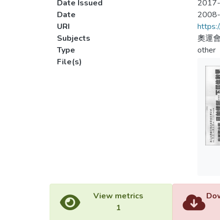
Date Issued
2017-
Date
2008
URI
https:
Subjects
奧運會
Type
other
File(s)
View metrics
Dow
1