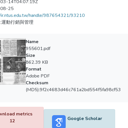
03-14T04:07:19Z
-08-25
//ir.ntus.edu.tw/handle/987654321/93210
;運動行銷與管理
Name
955601.pdf
Size
862.39 KB
Format
Adobe PDF
Checksum
(MD5):9f2c4683d46c761a2bd554f5fa98cf53
nload metrics
Google Scholar
12