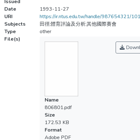
Issued
Date
1993-11-27
URI
https://ir.ntus.edu.tw/handle/987654321/1
Subjects
田徑;體育評論及分析;其他國際賽會
Type
other
File(s)
Downl
Name
806801.pdf
Size
172.53 KB
Format
Adobe PDF