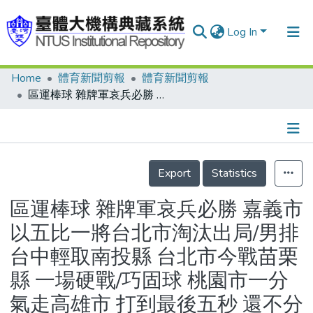
Log In
Home
體育新聞剪報
體育新聞剪報
Communities & Collections
區運棒球 雜牌軍哀兵必勝 嘉義市以五比一將台北市淘汰出局/男排 台中輕取南投縣 台北市今戰苗栗縣 一場硬戰/巧固球 桃園市一分氣走高雄市 打到最後五秒 還不分勝負/女排雙強提前照面 高雄縣拿下屏東縣/手球 衛冕隊真來勁 台中縣男女雙雙晉級
Research Outputs
Fundings & Projects
Details
People
Export
Statistics
Organizations
區運棒球 雜牌軍哀兵必勝 嘉義市
Statistics
以五比一將台北市淘汰出局/男排
台中輕取南投縣 台北市今戰苗栗
縣 一場硬戰/巧固球 桃園市一分
氣走高雄市 打到最後五秒 還不分