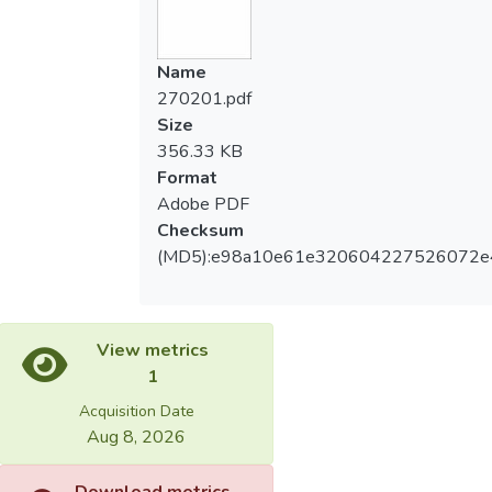
Name
270201.pdf
Size
356.33 KB
Format
Adobe PDF
Checksum
(MD5):e98a10e61e320604227526072e
View metrics
1
Acquisition Date
Aug 8, 2026