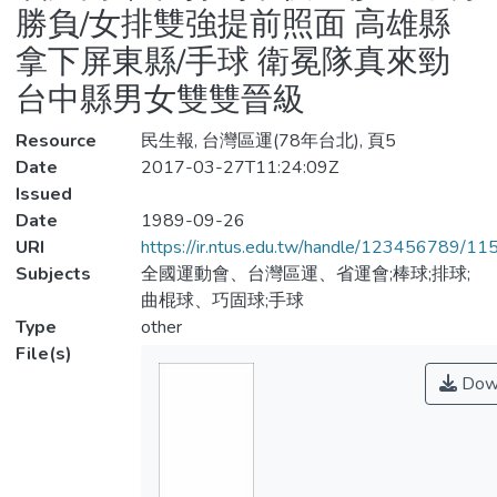
勝負/女排雙強提前照面 高雄縣
拿下屏東縣/手球 衛冕隊真來勁
台中縣男女雙雙晉級
Resource
民生報, 台灣區運(78年台北), 頁5
Date
2017-03-27T11:24:09Z
Issued
Date
1989-09-26
URI
https://ir.ntus.edu.tw/handle/123456789/1
Subjects
全國運動會、台灣區運、省運會;棒球;排球;
曲棍球、巧固球;手球
Type
other
File(s)
Dow