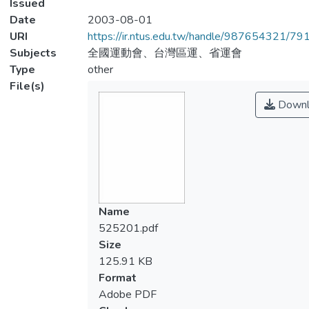
Issued
Date
2003-08-01
URI
https://ir.ntus.edu.tw/handle/987654321/79
Subjects
全國運動會、台灣區運、省運會
Type
other
File(s)
Downl
Name
525201.pdf
Size
125.91 KB
Format
Adobe PDF