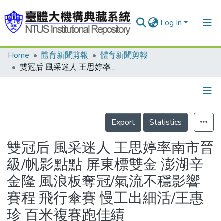
Log In
Home
體育新聞剪報
體育新聞剪報
Communities & Collections
雙冠后 風采迷人 王思婷率南市晉級/帆影點點 屏東標雙金 澎湖辛金隆 風浪板奪冠/氣流不穩影響賽程 飛行傘賽 慢工出細活/王惠珍 百米複賽跑佳績
Research Outputs
Fundings & Projects
Details
People
Export
Statistics
Organizations
雙冠后 風采迷人 王思婷率南市晉
Statistics
級/帆影點點 屏東標雙金 澎湖辛
金隆 風浪板奪冠/氣流不穩影響
賽程 飛行傘賽 慢工出細活/王惠
珍 百米複賽跑佳績