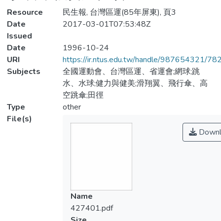
Resource
民生報, 台灣區運(85年屏東), 頁3
Date
2017-03-01T07:53:48Z
Issued
Date
1996-10-24
URI
https://ir.ntus.edu.tw/handle/987654321/78
Subjects
全國運動會、台灣區運、省運會;網球;跳
水、水球;健力與健美;滑翔翼、飛行傘、高
空跳傘;田徑
Type
other
File(s)
Downl
Name
427401.pdf
Size