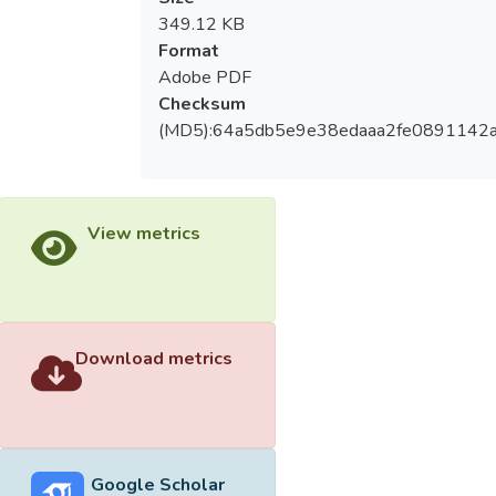
349.12 KB
Format
Adobe PDF
Checksum
(MD5):64a5db5e9e38edaaa2fe0891142
View metrics
Download metrics
Google Scholar