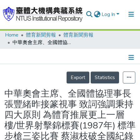
Log In
Home
體育新聞剪報
體育新聞剪報
Communities & Collections
中華奧會主席、全國體協理事長 張豐緒昨接篆視事 致詞強調秉持四大原則 為體育推展更上一層樓/世界射擊錦標賽(1987年) 標準步槍三姿比賽 蔡淑枝破全國紀錄
Research Outputs
Fundings & Projects
Details
People
Export
Statistics
Organizations
中華奧會主席、全國體協理事長
Statistics
張豐緒昨接篆視事 致詞強調秉持
四大原則 為體育推展更上一層
樓/世界射擊錦標賽(1987年) 標準
步槍三姿比賽 蔡淑枝破全國紀錄