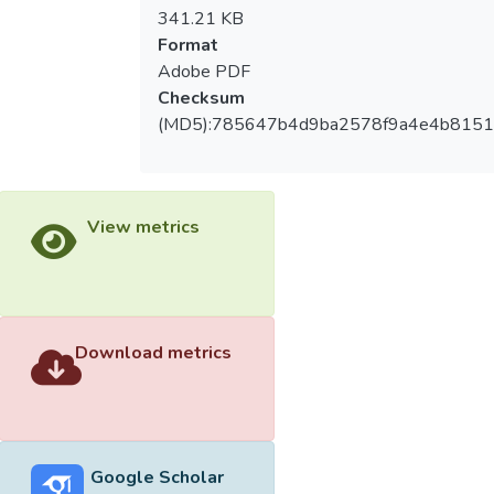
341.21 KB
Format
Adobe PDF
Checksum
(MD5):785647b4d9ba2578f9a4e4b815
View metrics
Download metrics
Google Scholar