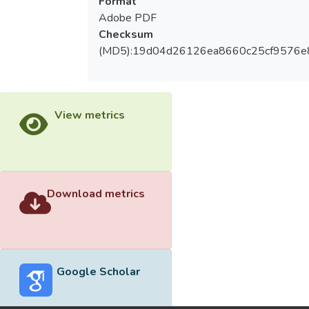
Format
Adobe PDF
Checksum
(MD5):19d04d26126ea8660c25cf9576e
View metrics
Download metrics
Google Scholar