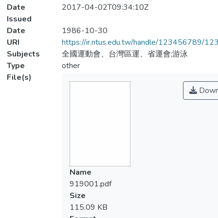
Date
2017-04-02T09:34:10Z
Issued
Date
1986-10-30
URI
https://ir.ntus.edu.tw/handle/123456789/1
Subjects
全國運動會、台灣區運、省運會;游泳
Type
other
File(s)
Down
Name
919001.pdf
Size
115.09 KB