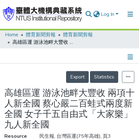
Log In
Home
體育新聞剪報
體育新聞剪報
Communities & Collections
高雄區運 游泳池畔大豐收 兩項十人新全國 蔡心嚴二百蛙式兩度新全國 女子千五自由式「大家樂」九人新全國
Research Outputs
Fundings & Projects
Details
People
Export
Statistics
Organizations
高雄區運 游泳池畔大豐收 兩項十
Statistics
人新全國 蔡心嚴二百蛙式兩度新
全國 女子千五自由式「大家樂」
九人新全國
Resource
民生報, 台灣區運(75年高雄), 頁3