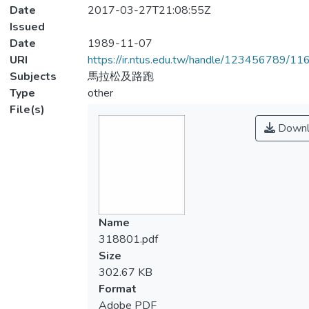
Date
2017-03-27T21:08:55Z
Issued
Date
1989-11-07
URI
https://ir.ntus.edu.tw/handle/123456789/1
Subjects
馬拉松及路跑
Type
other
File(s)
Downl
Name
318801.pdf
Size
302.67 KB
Format
Adobe PDF